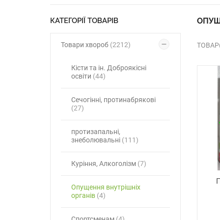
КАТЕГОРІЇ ТОВАРІВ
ОПУЩ
Товари хвороб
(2212)
ТОВАР(
Кісти та ін. Доброякісні
освіти
(44)
Сечогінні, протинабрякові
(27)
протизапальні,
знеболювальні
(111)
Куріння, Алкоголізм
(7)
П
Опущення внутрішніх
органів
(4)
Спортсменам
(4)