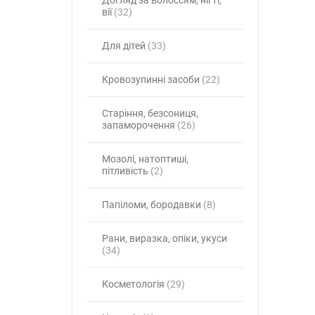
Догляд за волоссям, нігті,
вії
(32)
Для дітей
(33)
Кровозупинні засоби
(22)
Старіння, безсониця,
запаморочення
(26)
Мозолі, натоптиші,
пітливість
(2)
Папіломи, бородавки
(8)
Рани, виразка, опіки, укуси
(34)
Косметологія
(29)