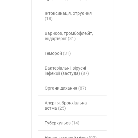
Інтоксикація, отруєння
(18)
Варикоз, тромбофлебіт,
ендартеріїт
(31)
Геморой
(31)
Бактеріальні, вірусні
інфекції (застуда)
(87)
Органи дихання
(87)
Алергія, бронхіальна
астма
(25)
Туберкульоз
(14)
Нирки, сечовий міхур
(99)