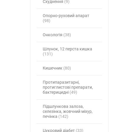
Схуднення
(9)
Опорно-руховий апарат
(98)
Онкологія
(38)
Шлунок, 12 перста кишка
(131)
Кишечник
(80)
Протипаразитарні,
протиглистові препарати,
бактерицидні
(49)
Підшлункова залоза,
селезінка, жовчний міхур,
печінка
(142)
Цукровий діабет
(33)